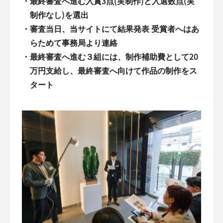
・
最終審査へ進む入賞3点(実制作)と入選数点(実
制作なし)を選出
・
審査当日、当サイトにて結果発表 受賞者へはあ
らためて事務局より連絡
・
最終審査へ進む３組には、制作補助費として20
万円支給し、最終審査へ向けて作品の制作をス
タート