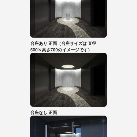
台座あり 正面（台座サイズは 直径
600×高さ700のイメージです）
台座なし 正面